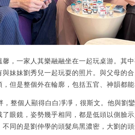
溫馨，一家人其樂融融坐在一起玩桌游。其中
有與妹妹劉秀兒一起玩耍的照片。與父母的合
頭，但是整個外在輪廓，包括五官、神韻都能
微胖，整個人顯得白白凈凈，很斯文。他與劉
戴了眼鏡，姿勢幾乎相同，都是低頭以側臉示
，不同的是劉仲學的頭髮烏黑濃密，大劉的頭