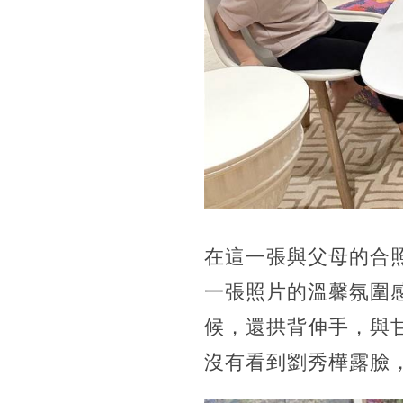
在這一張與父母的合
一張照片的溫馨氛圍
候，還拱背伸手，與
沒有看到劉秀樺露臉