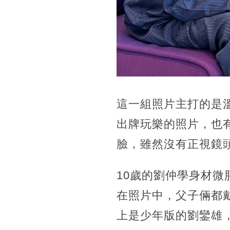
這一組照片主打的是
出牌玩樂的照片，也
臉，雖然沒有正視鏡
10歲的劉仲學身材
在照片中，父子倆都
上是少年版的劉鑾雄