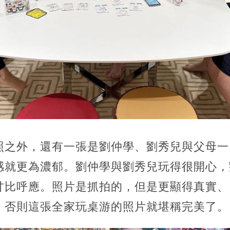
照之外，還有一張是劉仲學、劉秀兒與父母一
感就更為濃郁。劉仲學與劉秀兒玩得很開心，
甘比呼應。照片是抓拍的，但是更顯得真實、
，否則這張全家玩桌游的照片就堪稱完美了。