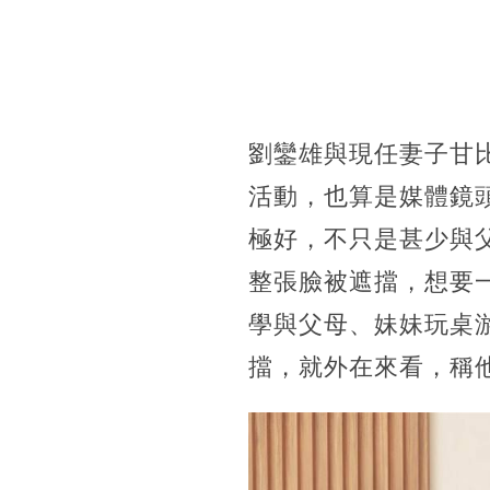
劉鑾雄與現任妻子甘
活動，也算是媒體鏡
極好，
不只是甚少與
整張臉被遮擋，想要
學與父母、妹妹玩桌
擋，就外在來看，稱