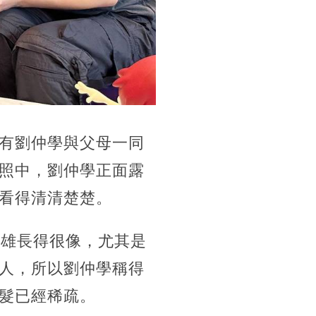
有劉仲學與父母一同
照中，劉仲學正面露
看得清清楚楚。
鑾雄長得很像，尤其是
人，所以劉仲學稱得
髮已經稀疏。