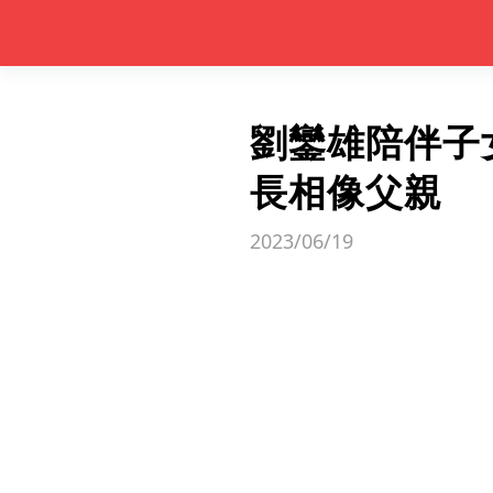
劉鑾雄陪伴子
長相像父親
2023/06/19