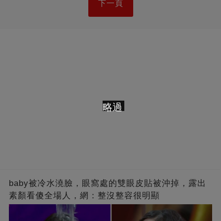
下一頁
略過
baby被冷水澆臉，眼窩處的雙眼皮貼被沖掉，露出
素顏看傻全場人，網：整沒整容很明顯