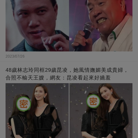
2023/07/26
48歲林志玲同框29歲昆凌，她風情嫵媚美成貴婦，
合照不輸天王嫂，網友：昆凌看起來好嬌羞