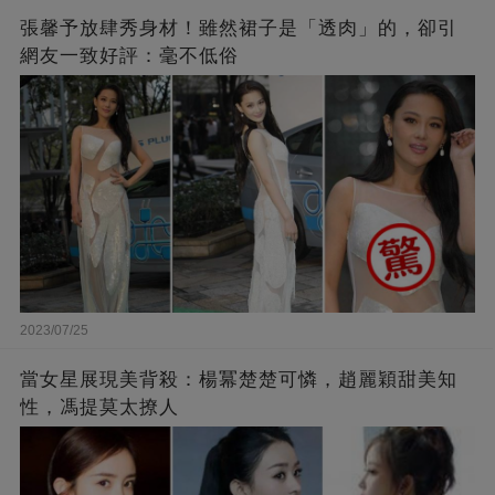
張馨予放肆秀身材！雖然裙子是「透肉」的，卻引
網友一致好評：毫不低俗
2023/07/25
當女星展現美背殺：楊冪楚楚可憐，趙麗穎甜美知
性，馮提莫太撩人