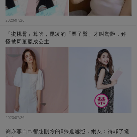
2023/07/26
「蜜桃臀」算啥，昆凌的「栗子臀」才叫驚艷，難
怪被周董寵成公主
2023/07/26
劉亦菲自己都想刪除的8張尷尬照，網友：得罪了造