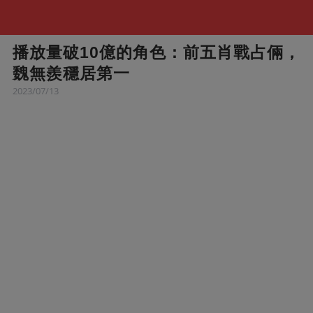
播放量破10億的角色：前五肖戰占倆，
魏無羨穩居第一
2023/07/13