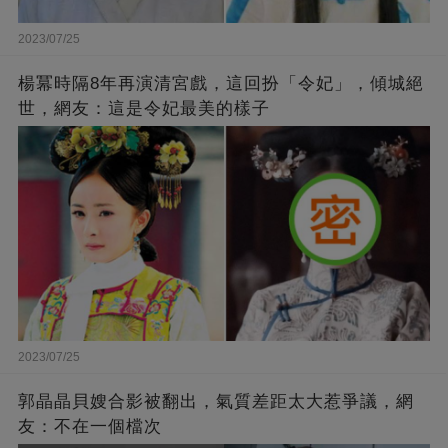
2023/07/25
楊冪時隔8年再演清宮戲，這回扮「令妃」，傾城絕
世，網友：這是令妃最美的樣子
2023/07/25
郭晶晶貝嫂合影被翻出，氣質差距太大惹爭議，網
友：不在一個檔次