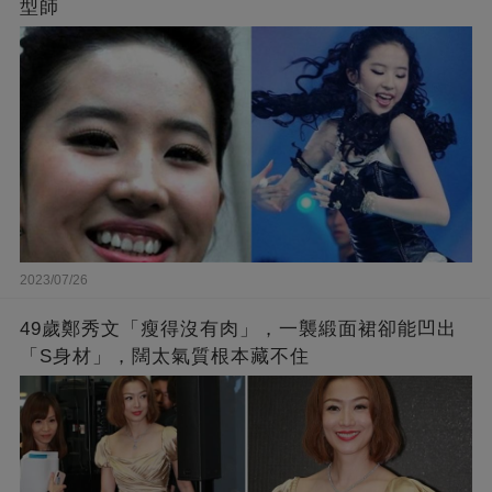
型師
2023/07/26
49歲鄭秀文「瘦得沒有肉」，一襲緞面裙卻能凹出
「S身材」，闊太氣質根本藏不住