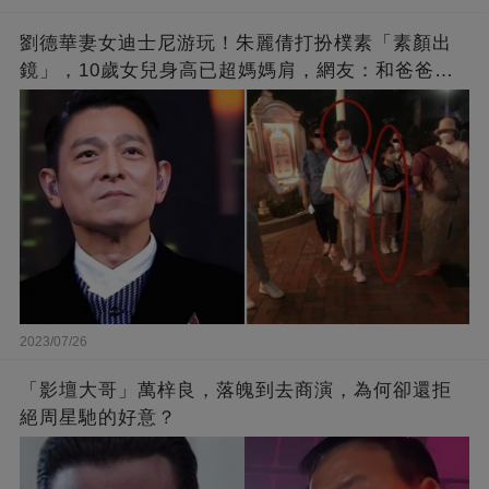
劉德華妻女迪士尼游玩！朱麗倩打扮樸素「素顏出
鏡」，10歲女兒身高已超媽媽肩，網友：和爸爸劉
德華長相十分相似
2023/07/26
「影壇大哥」萬梓良，落魄到去商演，為何卻還拒
絕周星馳的好意？