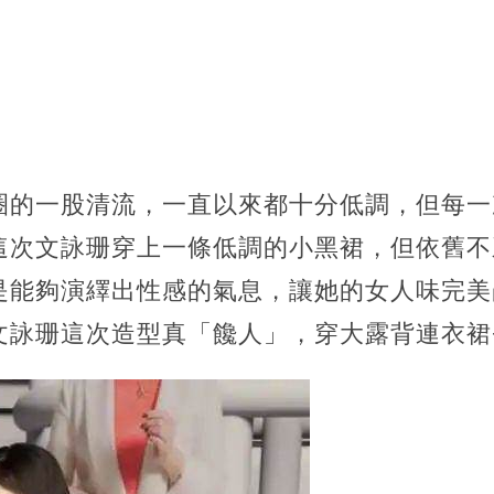
圈的一股清流，一直以來都十分低調，但每一
這次文詠珊穿上一條低調的小黑裙，但依舊不
是能夠演繹出性感的氣息，讓她的女人味完美
文詠珊這次造型真「饞人」，穿大露背連衣裙