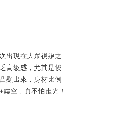
次出現在大眾視線之
乏高級感，
尤其是後
凸顯出來，身材比例
+鏤空，真不怕走光！