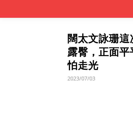
闊太文詠珊這
露臀，正面平
怕走光
2023/07/03