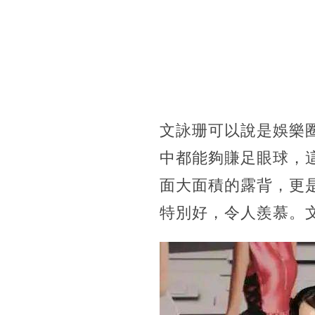
文詠珊可以說是娛樂
中都能夠賺足眼球，
面大面積的露背，更
特別好，令人羨慕。