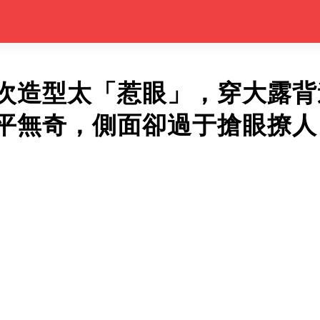
次造型太「惹眼」，穿大露背
平無奇，側面卻過于搶眼撩人