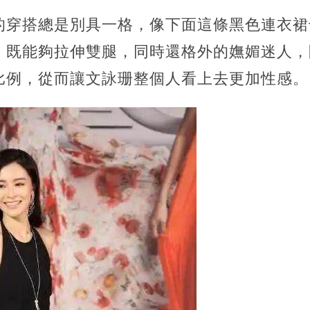
的穿搭總是別具一格，像下面這條黑色連衣裙
，既能夠拉伸雙腿，同時還格外的嫵媚迷人，
比例，從而讓文詠珊整個人看上去更加性感。