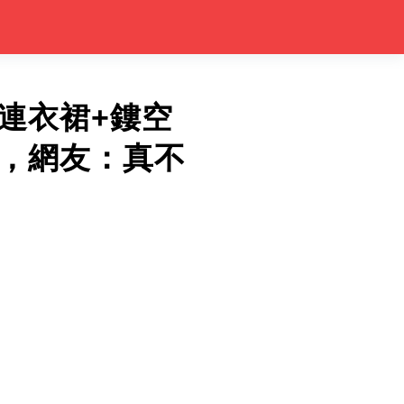
連衣裙+鏤空
，網友：真不