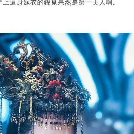
穿上這身嫁衣的錦覓果然是第一美人啊。