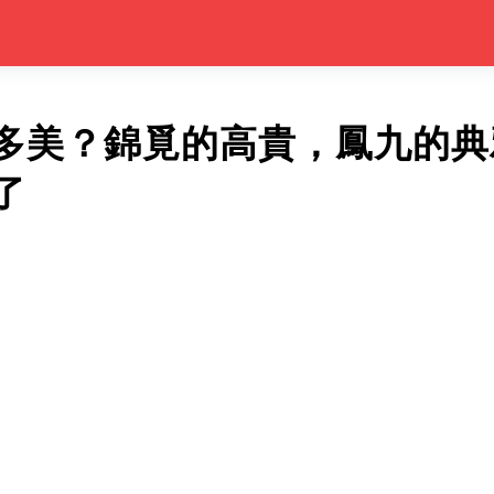
多美？錦覓的高貴，鳳九的典
了