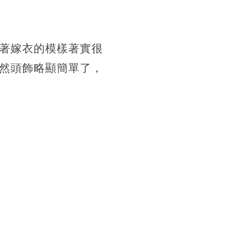
著嫁衣的模樣著實很
然頭飾略顯簡單了，