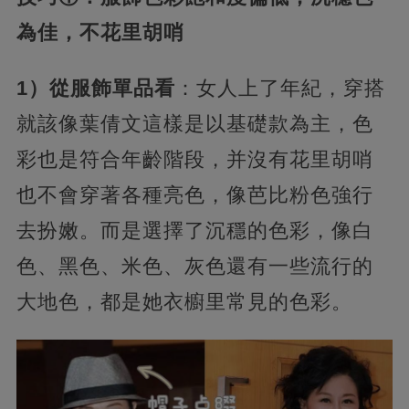
為佳，不花里胡哨
1）從服飾單品看
：女人上了年紀，穿搭
就該像葉倩文這樣是以基礎款為主，色
彩也是符合年齡階段，并沒有花里胡哨
也不會穿著各種亮色，像芭比粉色強行
去扮嫩。而是選擇了沉穩的色彩，像白
色、黑色、米色、灰色還有一些流行的
大地色，都是她衣櫥里常見的色彩。