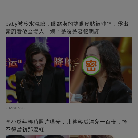
baby被冷水澆臉，眼窩處的雙眼皮貼被沖掉，露出
素顏看傻全場人，網：整沒整容很明顯
2023/07/26
李小璐年輕時照片曝光，比整容后漂亮一百倍，怪
不得當初那麼紅