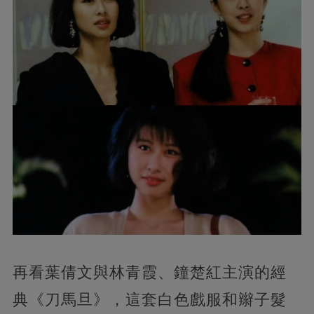
再看葉倩文與林青霞、鐘楚紅主演的經
典《刀馬旦》，這套白色戲服和辮子髮