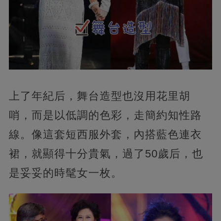
上了年紀后，舞台造型也沒用花里胡
哨，而是以低調的色彩，走簡約知性路
線。像這套短西服外套，內搭藍色連衣
裙，就顯得十分貴氣，過了50歲后，也
是妥妥的時髦女一枚。