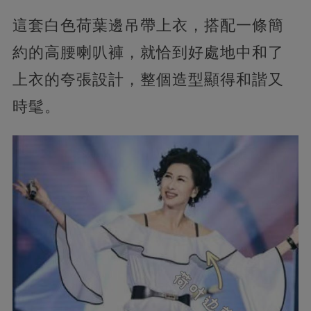
這套白色荷葉邊吊帶上衣，搭配一條簡
約的高腰喇叭褲，就恰到好處地中和了
上衣的夸張設計，整個造型顯得和諧又
時髦。