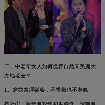
二、中老年女人如何從容自然又美麗大
方地老去？
1、
穿衣素凈從容，不扮嫩也不老氣
技巧①：服飾色彩飽和度偏低，
沉穩色