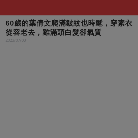
60歲的葉倩文爬滿皺紋也時髦，穿素衣
從容老去，雖滿頭白髮卻氣質
2023/07/03