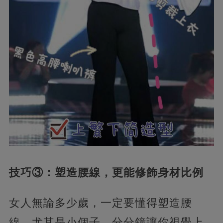
技巧③：塑造腰線，更能修飾身材比例
女人無論多少歲，一定要懂得塑造腰
線，尤其是小個子，分分鐘讓你視覺上