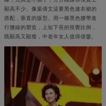
顯高不少。像葉倩文這要黑色連衣裙的
搭配，垂直的版型。用一條黑色腰帶進
行腰線的塑造，上短下長的視覺比例，
既顯高又顯瘦，中老年女人值得借鑒。