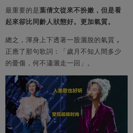
最重要的是
葉倩文從來不扮嫩，但是看
起來卻比同齡人狀態好。更加氣質。
總之，渾身上下透著一股灑脫的氣質
，
正應了那句歌詞：「歲月不知人間多少
的憂傷，何不瀟灑走一回」。