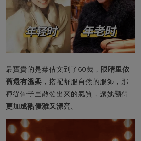
最寶貴的是葉倩文到了60歲，
眼睛里依
舊還有溫柔
，搭配舒服自然的服飾，那
種從骨子里散發出來的氣質，讓她顯得
更加成熟優雅又漂亮
。