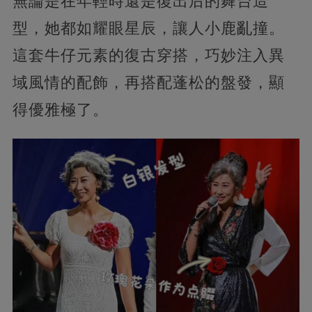
無論是在年輕時還是復出后的舞台造
型，她都如耀眼星辰，讓人小鹿亂撞。
這套牛仔元素的復古穿搭，巧妙注入異
域風情的配飾，再搭配蓬松的盤發，顯
得優雅極了。