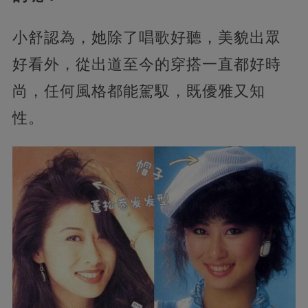
小舒認為，她除了唱歌好聽，美貌出眾
好看外，從出道至今的穿搭一直都好時
尚，任何風格都能駕馭，既優雅又知
性。