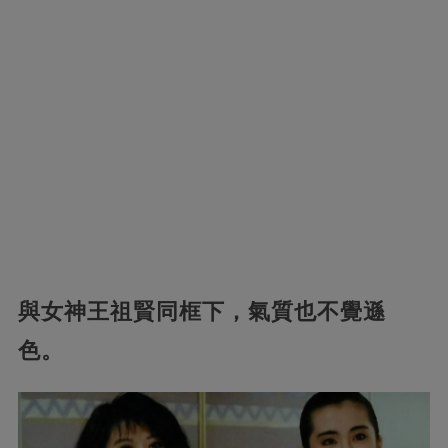
與女神王祖賢同框下，氣質
也不覺遜
色。