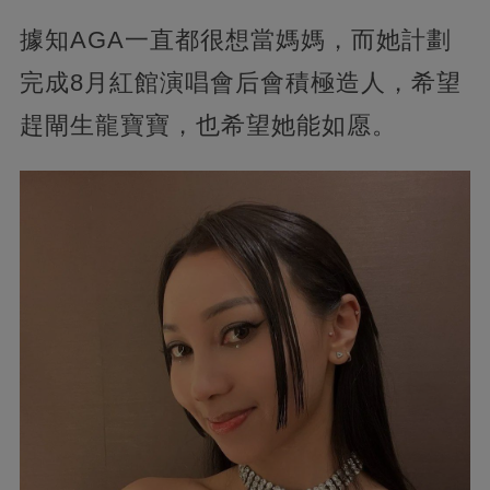
據知AGA一直都很想當媽媽，而她計劃
完成8月紅館演唱會后會積極造人，希望
趕閘生龍寶寶，也希望她能如愿。