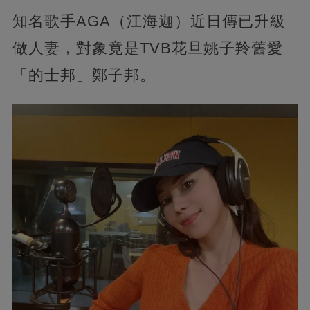
知名歌手AGA（江海迦）近日傳已升級
做人妻，對象竟是TVB花旦姚子羚舊愛
「的士邦」鄭子邦。