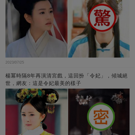
2023/07/25
楊冪時隔8年再演清宮戲，這回扮「令妃」，傾城絕
世，網友：這是令妃最美的樣子