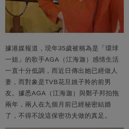
據港媒報道，
現年35歲被稱為是「環球
一姐」的歌手AGA（江海迦）感情生活
一直十分低調，而近日傳出她已經做人
妻，而對象是TVB花旦姚子羚的前男
友。據悉AGA（江海迦）與鄭子邦拍拖
兩年，
兩人在九個月前已經秘密結婚
了，不得不說這保密功夫做的真足。