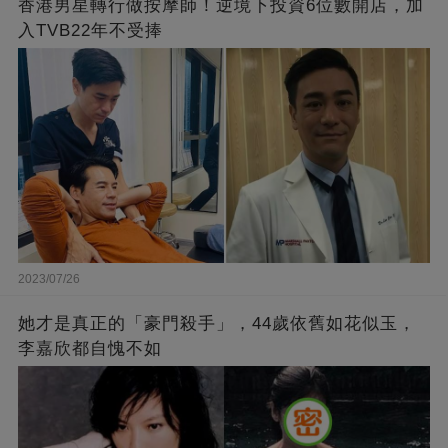
香港男星轉行做按摩師！逆境下投資6位數開店，加
入TVB22年不受捧
2023/07/26
她才是真正的「豪門殺手」，44歲依舊如花似玉，
李嘉欣都自愧不如