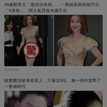
49歲鄭秀文「瘦得沒有肉」，一襲緞面裙卻能凹出
「S身材」，闊太氣質根本藏不住
2023/07/26
娛樂圈頂級骨相美人，只服這9位，無一例外驚艷了
一整個時代