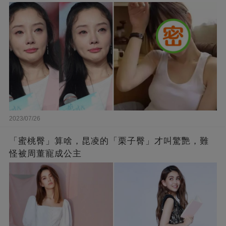
2023/07/26
「蜜桃臀」算啥，昆凌的「栗子臀」才叫驚艷，難
怪被周董寵成公主