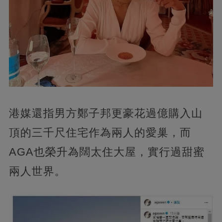
港媒還指男方鄭子邦更豪花過億購入山
頂的三千尺住宅作為兩人的愛巢，而
AGA也榮升為闊太住大屋，實行過甜蜜
兩人世界。