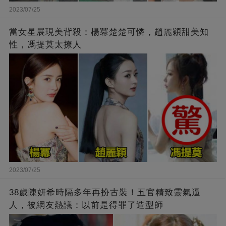
2023/07/25
當女星展現美背殺：楊冪楚楚可憐，趙麗穎甜美知
性，馮提莫太撩人
2023/07/25
38歲陳妍希時隔多年再扮古裝！五官精致靈氣逼
人，被網友熱議：以前是得罪了造型師