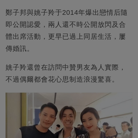
鄭子邦與姚子羚于2014年爆出戀情后隨
即公開認愛，兩人還不時公開放閃及合
體出席活動，更早已過上同居生活，屢
傳婚訊。
姚子羚還曾在訪問中贊男友為人實際，
不過偶爾都會花心思制造浪漫驚喜。