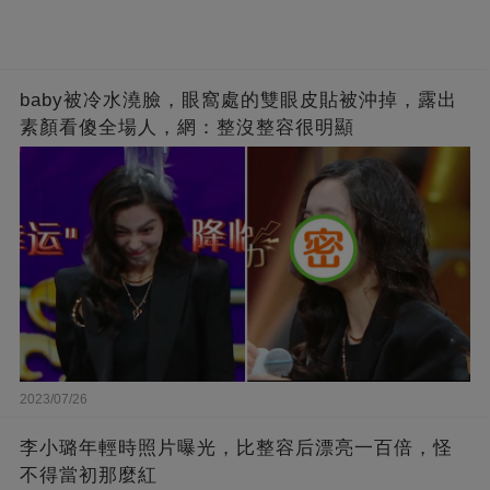
baby被冷水澆臉，眼窩處的雙眼皮貼被沖掉，露出
素顏看傻全場人，網：整沒整容很明顯
2023/07/26
李小璐年輕時照片曝光，比整容后漂亮一百倍，怪
不得當初那麼紅