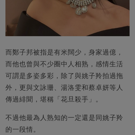
而鄭子邦被指是有米闊少，身家過億，
而他也曾與不少圈中人相熟，感情生活
可謂是多姿多彩，除了與姚子羚拍過拖
外，更與文詠珊、湯洛雯和蔡卓妍等人
傳過緋聞，堪稱「花旦殺手」。
不過他最為人熟知的一定還是同姚子羚
的一段情。