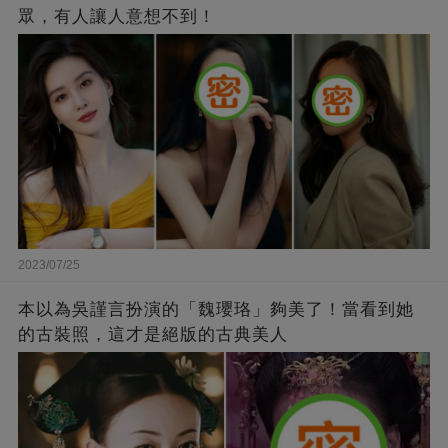
眾，有人讓人意想不到！
2023/07/25
本以為吳謹言扮演的「魏瓔珞」夠美了！當看到她
的古裝照，這才是絕版的古典美人