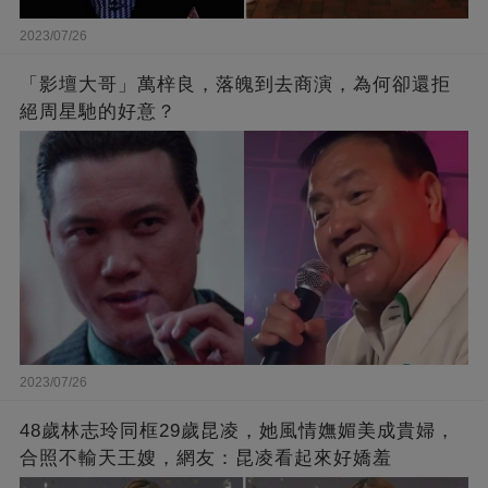
2023/07/26
「影壇大哥」萬梓良，落魄到去商演，為何卻還拒
絕周星馳的好意？
2023/07/26
48歲林志玲同框29歲昆凌，她風情嫵媚美成貴婦，
合照不輸天王嫂，網友：昆凌看起來好嬌羞