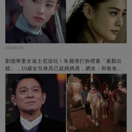
2023/07/26
劉德華妻女迪士尼游玩！朱麗倩打扮樸素「素顏出
鏡」，10歲女兒身高已超媽媽肩，網友：和爸爸劉
德華長相十分相似