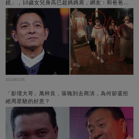
鏡」，10歲女兒身高已超媽媽肩，網友：和爸爸劉
德華長相十分相似
2023/07/26
「影壇大哥」萬梓良，落魄到去商演，為何卻還拒
絕周星馳的好意？