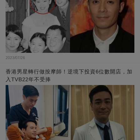
2023/07/26
香港男星轉行做按摩師！逆境下投資6位數開店，加
入TVB22年不受捧