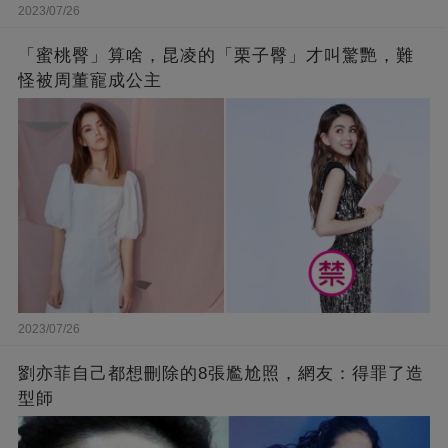
2023/07/26
「蜜桃臀」算啥，昆凌的「栗子臀」才叫驚艷，難
怪被周董寵成公主
2023/07/26
劉亦菲自己都想刪除的8張尷尬照，網友：得罪了造
型師