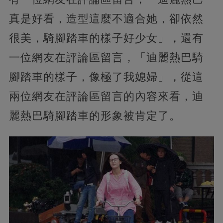
真是好看，造型這麼不適合她，卻依然
很美，騎腳踏車的樣子好少女」，還有
一位網友在評論區留言，「迪麗熱巴騎
腳踏車的樣子，像極了我媳婦」，從這
兩位網友在評論區留言的內容來看，迪
麗熱巴騎腳踏車的形象被肯定了。