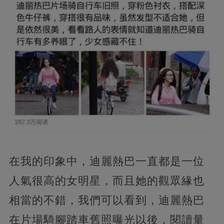
在我的印象中，
迪麗熱巴一直都是一位
人氣很高的女明星，而且她的觀眾緣也
相當的不錯，我們可以看到，迪麗熱巴
在片場騎腳踏車舊照曝光以後，閱讀量