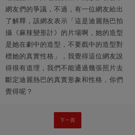
網友們的爭議，不過，有一位網友給出
了解釋，該網友表示「這是迪麗熱巴拍
攝《麻辣變形計》的片場啊，她的造型
是她在劇中的造型，不要戲中的造型對
標她的真實性格」，我覺得這位網友說
得很有道理，我們不能通過幾張照片去
斷定迪麗熱巴的真實形象和性格，你們
覺得呢？
下一頁