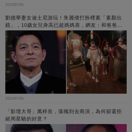
2023/07/26
劉德華妻女迪士尼游玩！朱麗倩打扮樸素「素顏出
鏡」，10歲女兒身高已超媽媽肩，網友：和爸爸劉
德華長相十分相似
2023/07/26
「影壇大哥」萬梓良，落魄到去商演，為何卻還拒
絕周星馳的好意？