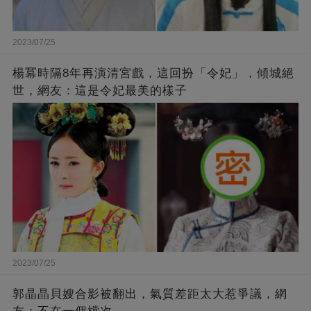
2023/07/25
楊冪時隔8年再演清宮戲，這回扮「令妃」，傾城絕
世，網友：這是令妃最美的樣子
2023/07/25
郭晶晶貝嫂合影被翻出，氣質差距太大惹爭議，網