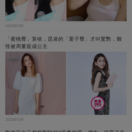
2023/07/26
「蜜桃臀」算啥，昆凌的「栗子臀」才叫驚艷，難
怪被周董寵成公主
2023/07/26