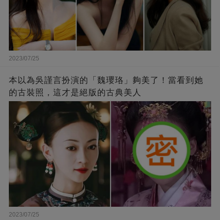
2023/07/25
本以為吳謹言扮演的「魏瓔珞」夠美了！當看到她
的古裝照，這才是絕版的古典美人
2023/07/25