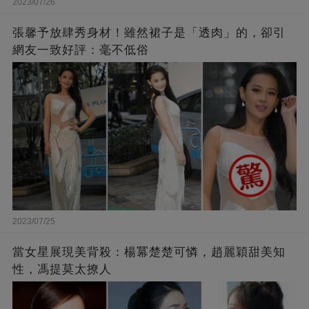
2023/07/26
張馨予放肆秀身材！雖然裙子是「透肉」的，卻引
網友一致好評：毫不低俗
2023/07/25
當女星展現美背殺：楊冪楚楚可憐，趙麗穎甜美知
性，馮提莫太撩人