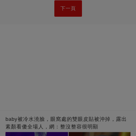
下一頁
baby被冷水澆臉，眼窩處的雙眼皮貼被沖掉，露出
素顏看傻全場人，網：整沒整容很明顯