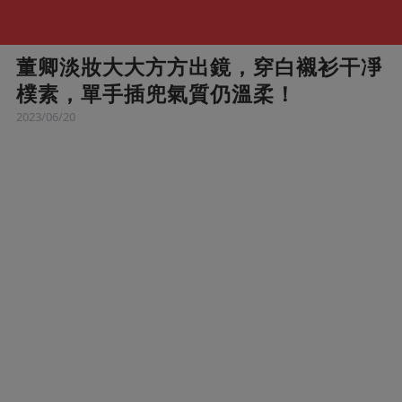
董卿淡妝大大方方出鏡，穿白襯衫干凈
樸素，單手插兜氣質仍溫柔！
2023/06/20