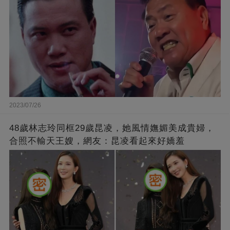
2023/07/26
48歲林志玲同框29歲昆凌，她風情嫵媚美成貴婦，
合照不輸天王嫂，網友：昆凌看起來好嬌羞