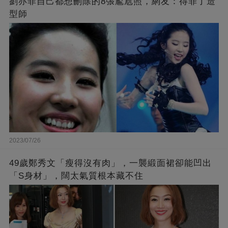
劉亦菲自己都想刪除的8張尷尬照，網友：得罪了造
型師
2023/07/26
49歲鄭秀文「瘦得沒有肉」，一襲緞面裙卻能凹出
「S身材」，闊太氣質根本藏不住