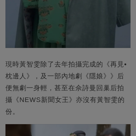
現時黃智雯除了去年拍攝完成的《再見•
枕邊人》，及一部內地劇《隱娘》》后
便無劇一身輕，甚至在佘詩曼回巢后拍
攝《NEWS新聞女王》亦沒有黃智雯的
份。