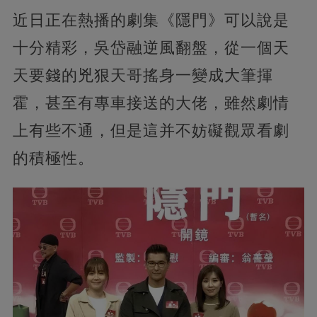
近日正在熱播的劇集《隱門》可以說是
十分精彩，吳岱融逆風翻盤，從一個天
天要錢的兇狠天哥搖身一變成大筆揮
霍，甚至有專車接送的大佬，雖然劇情
上有些不通，但是這并不妨礙觀眾看劇
的積極性。