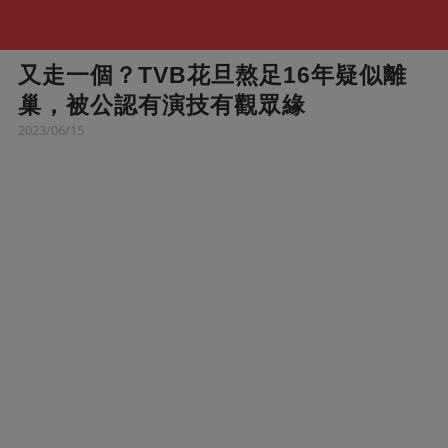
又走一個？TVB花旦熬足16年疑似離
巢，被公認有演技有觀眾緣
2023/06/15