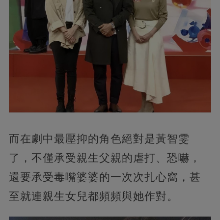
而在劇中最壓抑的角色絕對是黃智雯
了，不僅承受親生父親的虐打、恐嚇，
還要承受毒嘴婆婆的一次次扎心窩，甚
至就連親生女兒都頻頻與她作對。