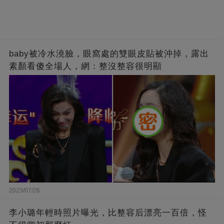
baby被冷水澆臉，眼窩處的雙眼皮貼被沖掉，露出
素顏看傻全場人，網：整沒整容很明顯
2023/07/26
李小璐年輕時照片曝光，比整容后漂亮一百倍，怪