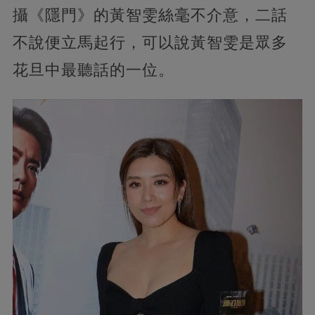
攝《隱門》的黃智雯絲毫不介意，二話
不說便立馬起行，可以說黃智雯是眾多
花旦中最聽話的一位。