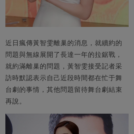
近日瘋傳黃智雯離巢的消息，就續約的
問題與無線展開了長達一年的拉鋸戰，
就約滿離巢的問題，黃智雯接受記者采
訪時默認表示自己近段時間都在忙于舞
台劇的事情，其他問題留待舞台劇結束
再說。