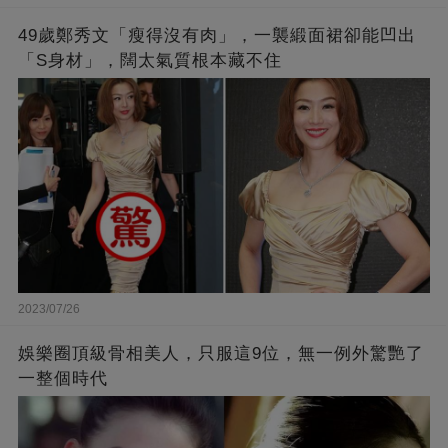
49歲鄭秀文「瘦得沒有肉」，一襲緞面裙卻能凹出
「S身材」，闊太氣質根本藏不住
2023/07/26
娛樂圈頂級骨相美人，只服這9位，無一例外驚艷了
一整個時代