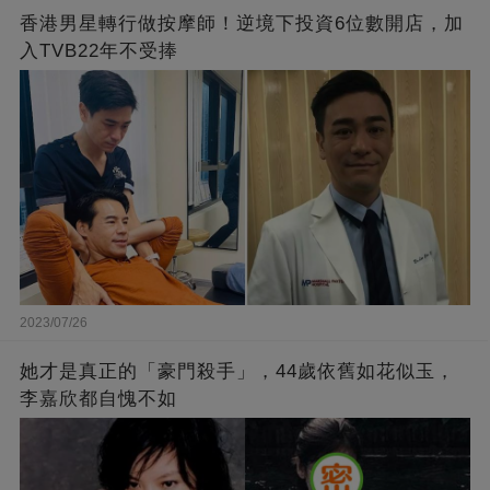
香港男星轉行做按摩師！逆境下投資6位數開店，加
入TVB22年不受捧
2023/07/26
她才是真正的「豪門殺手」，44歲依舊如花似玉，
李嘉欣都自愧不如