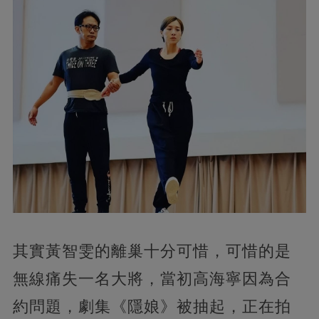
其實黃智雯的離巢十分可惜，可惜的是
無線痛失一名大將，當初高海寧因為合
約問題，劇集《隱娘》被抽起，正在拍