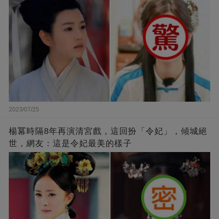
2023/07/25
楊冪時隔8年再演清宮戲，這回扮「令妃」，傾城絕
世，網友：這是令妃最美的樣子