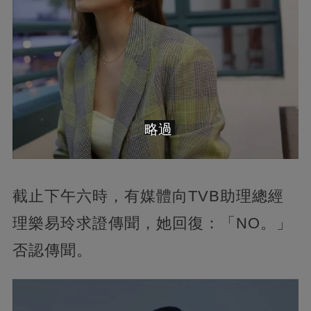
略過
截止下午六時，有媒體向TVB助理總經
理樂易玲求證傳聞，她回復：「NO。」
否認傳聞。