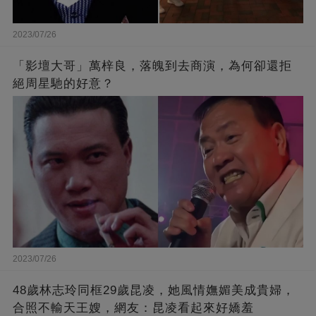
2023/07/26
「影壇大哥」萬梓良，落魄到去商演，為何卻還拒
絕周星馳的好意？
2023/07/26
48歲林志玲同框29歲昆凌，她風情嫵媚美成貴婦，
合照不輸天王嫂，網友：昆凌看起來好嬌羞