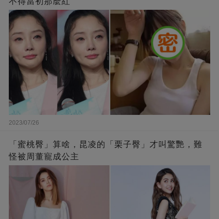
不得當初那麼紅
2023/07/26
「蜜桃臀」算啥，昆凌的「栗子臀」才叫驚艷，難
怪被周董寵成公主