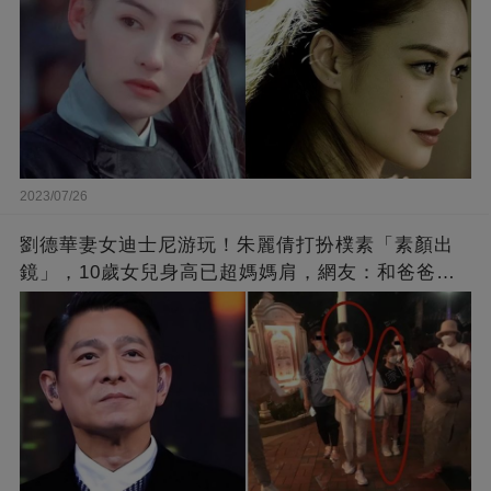
2023/07/26
劉德華妻女迪士尼游玩！朱麗倩打扮樸素「素顏出
鏡」，10歲女兒身高已超媽媽肩，網友：和爸爸劉
德華長相十分相似