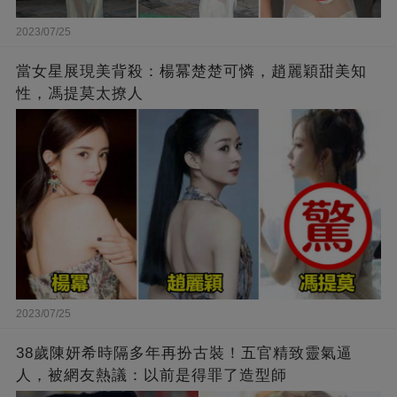
2023/07/25
當女星展現美背殺：楊冪楚楚可憐，趙麗穎甜美知
性，馮提莫太撩人
2023/07/25
38歲陳妍希時隔多年再扮古裝！五官精致靈氣逼
人，被網友熱議：以前是得罪了造型師