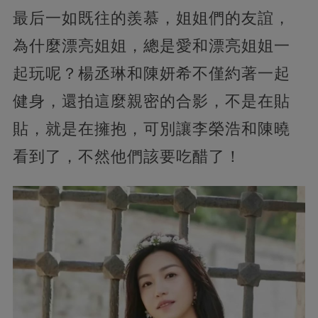
最后一如既往的羨慕，姐姐們的友誼，
為什麼漂亮姐姐，總是愛和漂亮姐姐一
起玩呢？楊丞琳和陳妍希不僅約著一起
健身，還拍這麼親密的合影，不是在貼
貼，就是在擁抱，可別讓李榮浩和陳曉
看到了，不然他們該要吃醋了！