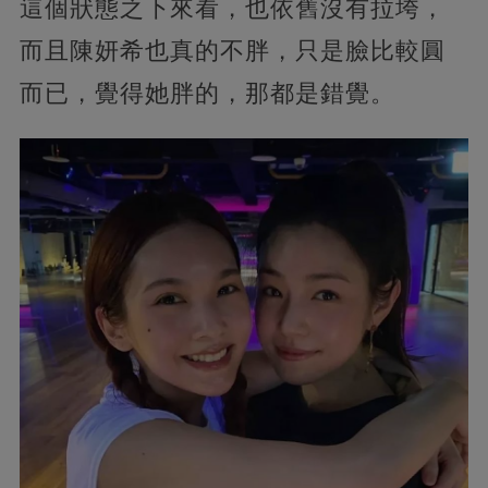
這個狀態之下來看，也依舊沒有拉垮，
而且陳妍希也真的不胖，只是臉比較圓
而已，覺得她胖的，那都是錯覺。