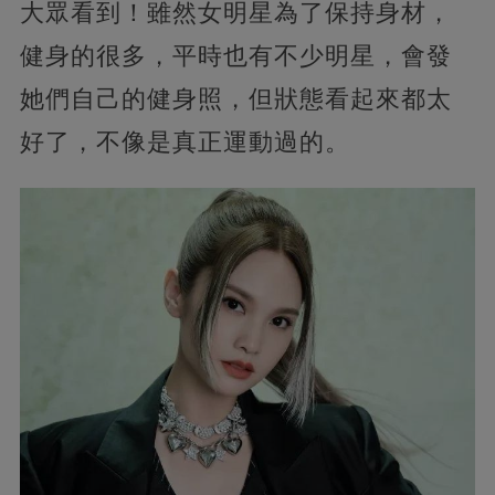
大眾看到！雖然女明星為了保持身材，
健身的很多，平時也有不少明星，會發
她們自己的健身照，但狀態看起來都太
好了，不像是真正運動過的。