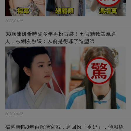
2023/07/25
38歲陳妍希時隔多年再扮古裝！五官精致靈氣逼
人，被網友熱議：以前是得罪了造型師
2023/07/25
楊冪時隔8年再演清宮戲，這回扮「令妃」，傾城絕