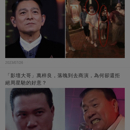
2023/07/26
「影壇大哥」萬梓良，落魄到去商演，為何卻還拒
絕周星馳的好意？