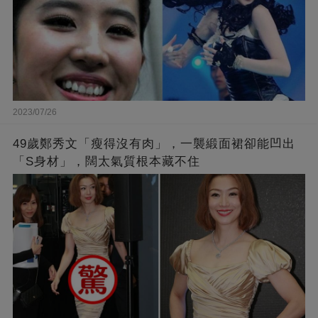
2023/07/26
49歲鄭秀文「瘦得沒有肉」，一襲緞面裙卻能凹出
「S身材」，闊太氣質根本藏不住