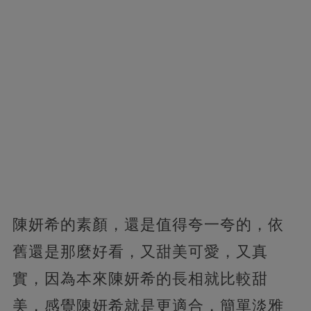
陳妍希的素顏，還是值得夸一夸的，依
舊還是那麼好看，又甜美可愛，又真
實，因為本來陳妍希的長相就比較甜
美，感覺陳妍希就是更適合，簡單淡雅