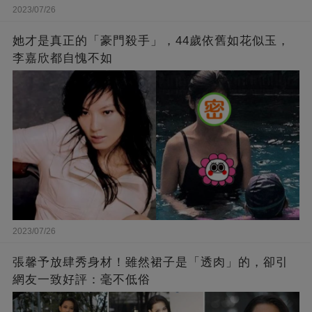
2023/07/26
她才是真正的「豪門殺手」，44歲依舊如花似玉，
李嘉欣都自愧不如
2023/07/26
張馨予放肆秀身材！雖然裙子是「透肉」的，卻引
網友一致好評：毫不低俗