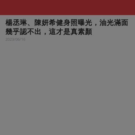
楊丞琳、陳妍希健身照曝光，油光滿面
幾乎認不出，這才是真素顏
2023/06/16