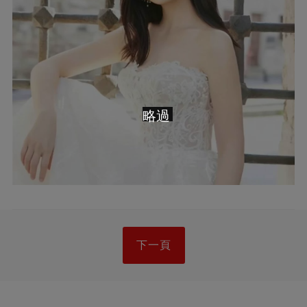
略過
下一頁