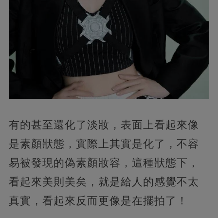
有的甚至還化了淡妝，表面上看起來像
是素顏狀態，實際上其實是化了，不容
易被發現的偽素顏妝容，這種狀態下，
看起來美則美矣，就是給人的感覺不太
真實，看起來反而更像是在擺拍了！