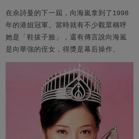
在佘詩曼的下一屆，向海嵐拿到了1998
年的港姐冠軍。當時就有不少觀眾稱呼
她是「鞋拔子臉」，還有傳言說向海嵐
是向華強的侄女，得獎是幕后操作。