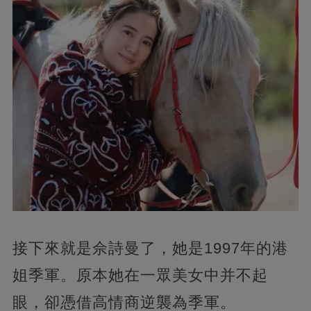
接下來就是佘詩曼了，她是1997年的港
姐季軍。原本她在一眾美女中并不起
眼，卻憑借高情商逆襲為季軍。