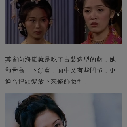
其實向海嵐就是吃了古裝造型的虧，她
顴骨高、下頜寬，面中又有些凹陷，更
適合把頭髮放下來修飾臉型。