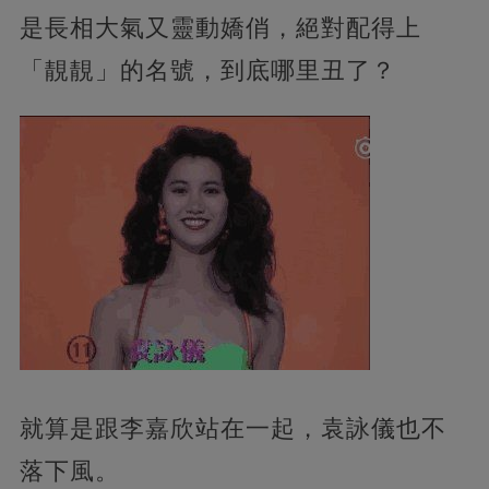
是長相大氣又靈動嬌俏，絕對配得上
「靚靚」
的名號，到底哪里丑了？
就算是跟李嘉欣站在一起，袁詠儀也不
落下風。