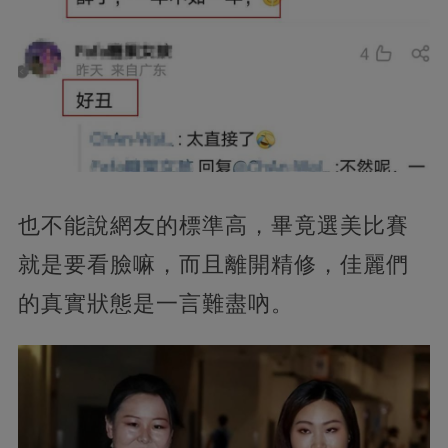
也不能說網友的標準高，畢竟選美比賽
就是要看臉嘛，而且離開精修，佳麗們
的真實狀態是一言難盡吶。