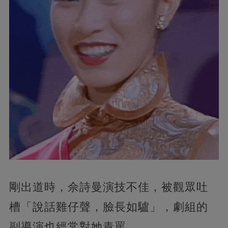
剛出道時，佘詩曼演技不佳，被觀眾吐
槽「說話雞仔聲，臉長如驢」，劇組的
副導演也經常對她責罵。