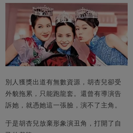
別人獲獎出道有無數資源，胡杏兒卻受
外貌拖累，只能跑龍套。還曾有導演告
訴她，就憑她這一張臉，演不了主角。
于是胡杏兒放棄形象演丑角，打開了自