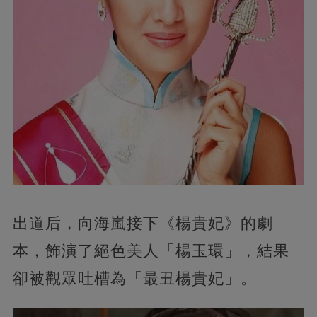
出道后，向海嵐接下《楊貴妃》的劇
本，飾演了絕色美人「楊玉環」，結果
卻被觀眾吐槽為「最丑楊貴妃」。