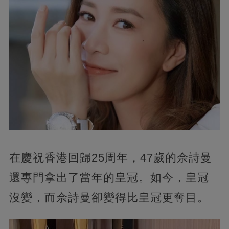
在慶祝香港回歸25周年，47歲的佘詩曼
還專門拿出了當年的皇冠。如今，皇冠
沒變，而佘詩曼卻變得比皇冠更奪目。