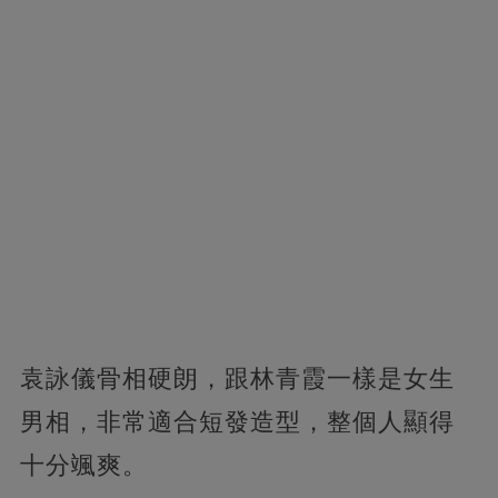
袁詠儀骨相硬朗，跟林青霞一樣是女生
男相，非常適合短發造型，整個人顯得
十分颯爽。