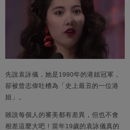
先說袁詠儀，
她是1990年的港姐冠軍，
卻被曾志偉吐槽為「史上最丑的一位港
姐」。
雖說每個人的審美都有差異，但也不會
相差這麼大吧！當年19歲的袁詠儀真的