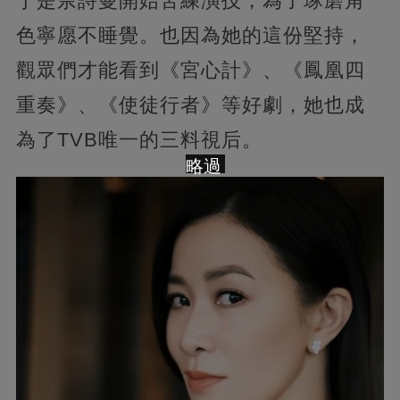
于是佘詩曼開始苦練演技，為了琢磨角
色寧愿不睡覺。也因為她的這份堅持，
觀眾們才能看到《宮心計》、《鳳凰四
重奏》、《使徒行者》等好劇，她也成
為了TVB唯一的三料視后。
略過