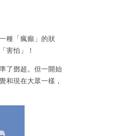
一種「瘋癲」的狀
「害怕」！
準了鄧超。但一開始
覺和現在大眾一樣，