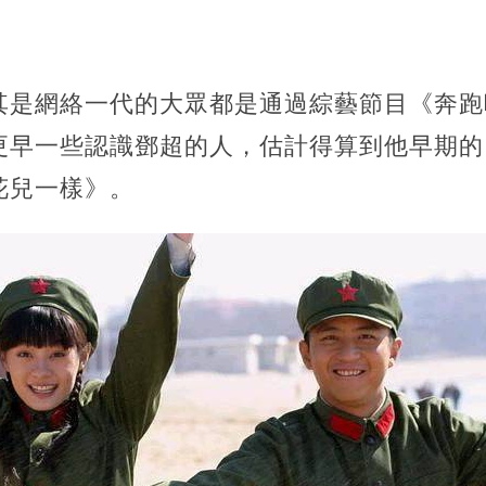
其是網絡一代的大眾都是通過綜藝節目《奔跑
更早一些認識鄧超的人，估計得算到他早期的
花兒一樣》。