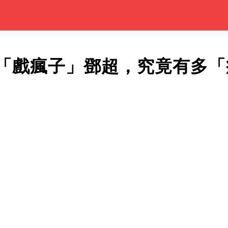
「戲瘋子」鄧超，究竟有多「