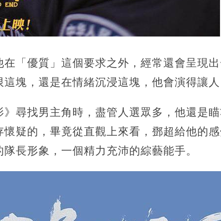
他在「優質」這個要求之外，經常還會呈現出
限這塊，還是在情緒沉浸這塊，他會演得讓人
影》尋找男主角時，盡管人選眾多，他還是瞄
存懷疑的，畢竟從直觀上來看，鄧超給他的感
的隊長形象，一個精力充沛的綜藝能手。