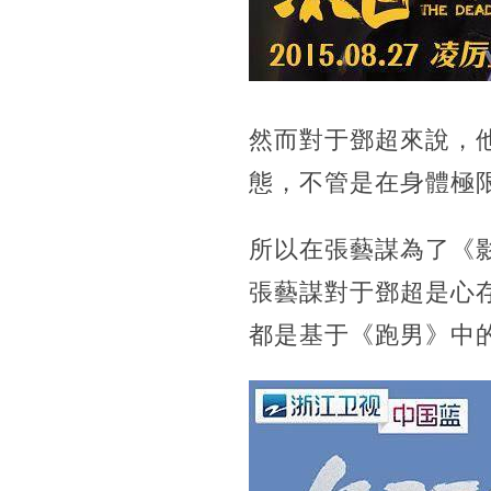
然而對于鄧超來說，
態，不管是在身體極
所以在張藝謀為了《
張藝謀對于鄧超是心
都是基于《跑男》中