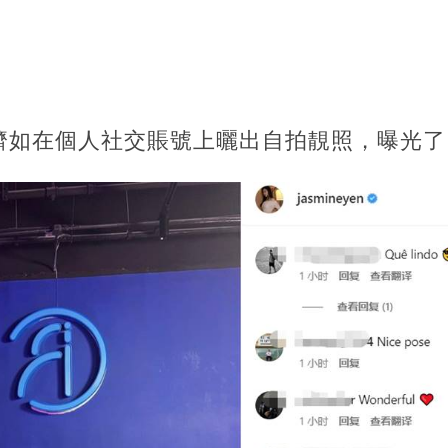
濟如在個人社交賬號上曬出自拍靚照，曝光了