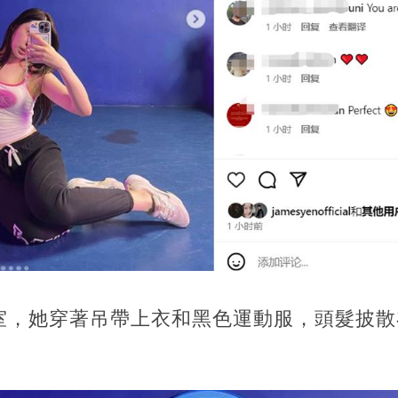
室，她穿著吊帶上衣和黑色運動服，頭髮披散