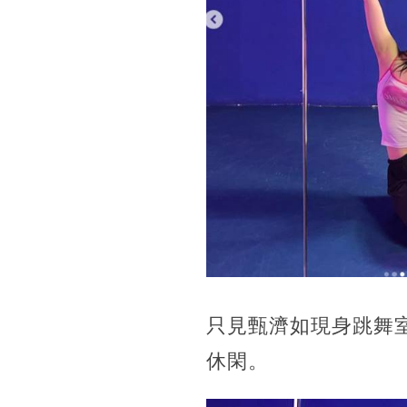
只見甄濟如現身跳舞
休閑。