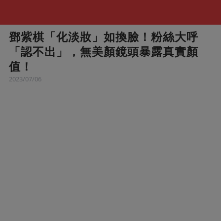
鄧紫棋「化淡妝」如換臉！粉絲大呼
「認不出」，無美顏鏡頭暴露真實顏
值！
2023/07/06