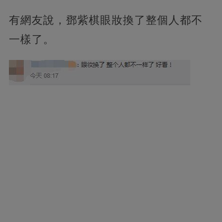
有網友說，鄧紫棋眼妝換了整個人都不
一樣了。