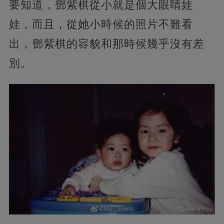
要知道，鄧紫棋從小就是個大眼睛娃
娃，而且，從她小時候的照片不難看
出，
鄧紫棋的容貌和那時候幾乎沒有差
別。