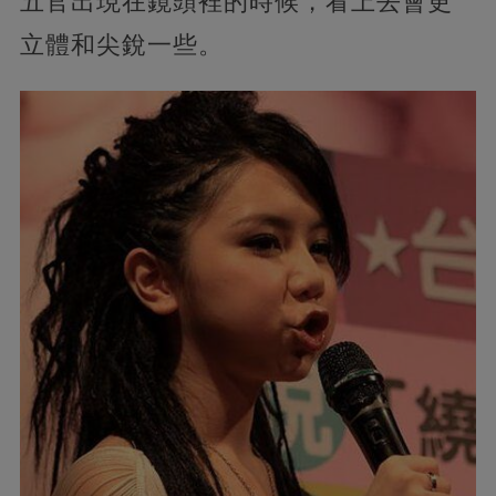
五官出現在鏡頭裡的時候，看上去會更
立體和尖銳一些。