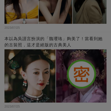
2023/07/25
本以為吳謹言扮演的「魏瓔珞」夠美了！當看到她
的古裝照，這才是絕版的古典美人
2023/07/25