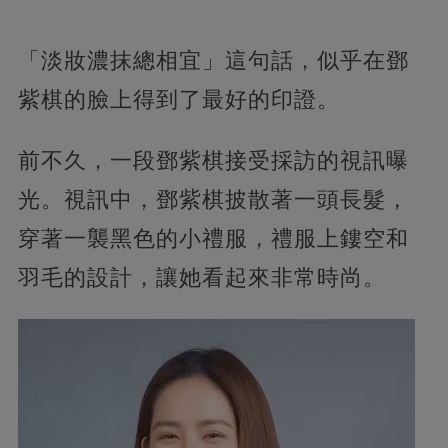
「淡妝濃抹總相宜」這句話，似乎在鄧
紫棋的臉上得到了最好的印證。
前不久，一段鄧紫棋接受採訪的視訊曝
光。視訊中，鄧紫棋披散著一頭長髮，
穿著一襲黑色的小禮服，禮服上鏤空和
羽毛的設計，讓她看起來非常時尚。