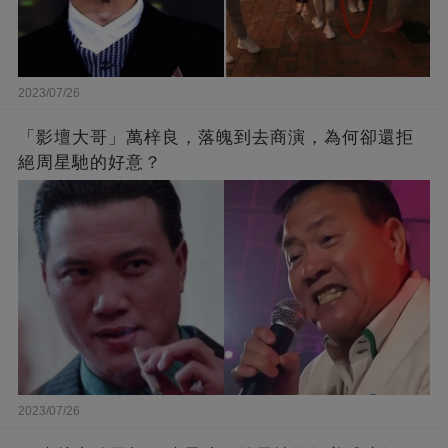
2023/07/26
「影壇大哥」萬梓良，落魄到去商演，為何卻還拒
絕周星馳的好意？
2023/07/26