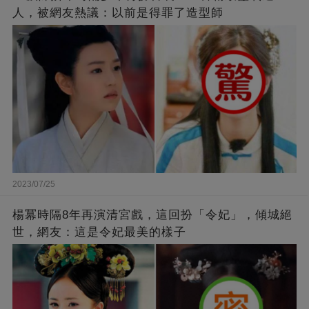
人，被網友熱議：以前是得罪了造型師
2023/07/25
楊冪時隔8年再演清宮戲，這回扮「令妃」，傾城絕
世，網友：這是令妃最美的樣子