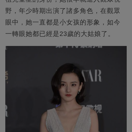
野，年少時期出演了諸多角色，在觀眾
眼中，她一直都是小女孩的形象，如今
一轉眼她都已經是23歲的大姑娘了。