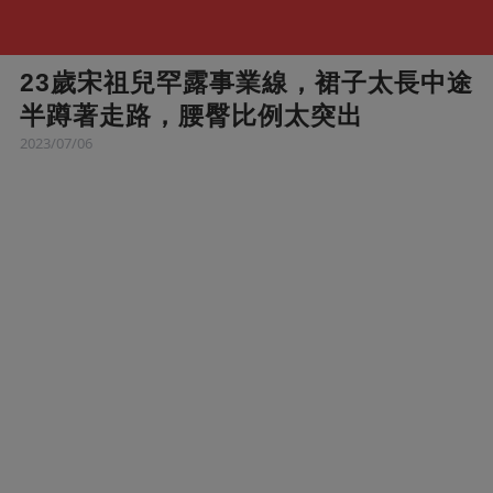
23歲宋祖兒罕露事業線，裙子太長中途
半蹲著走路，腰臀比例太突出
2023/07/06