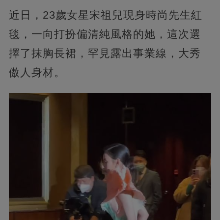
近日，23歲女星宋祖兒現身時尚先生紅
毯，一向打扮偏清純風格的她，這次選
擇了抹胸長裙，罕見露出事業線，大秀
傲人身材。