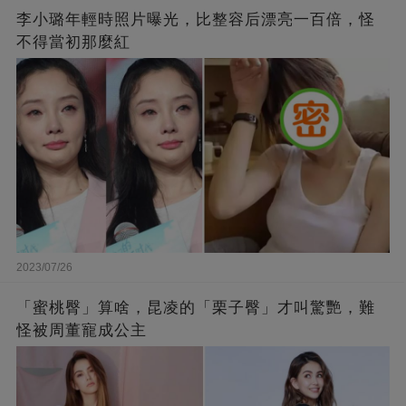
李小璐年輕時照片曝光，比整容后漂亮一百倍，怪
不得當初那麼紅
2023/07/26
「蜜桃臀」算啥，昆凌的「栗子臀」才叫驚艷，難
怪被周董寵成公主