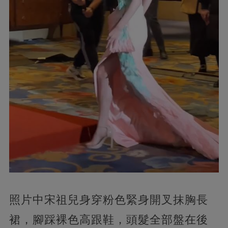
照片中宋祖兒身穿粉色緊身開叉抹胸長
裙，腳踩裸色高跟鞋，頭髮全部盤在後