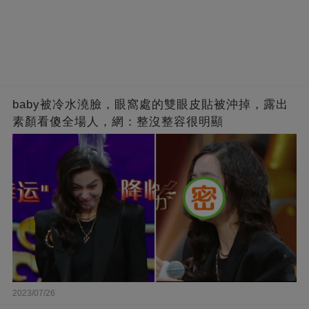
baby被冷水澆臉，眼窩處的雙眼皮貼被沖掉，露出
素顏看傻全場人，網：整沒整容很明顯
2023/07/26