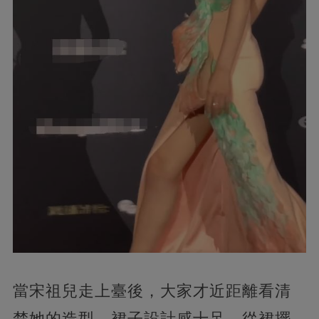
​當宋祖兒走上臺後，大家才近距離看清
楚她的造型，裙子設計感十足，從裙擺