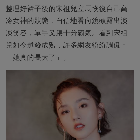
​​​整理好裙子後的宋祖兒立馬恢復自己高
冷女神的狀態，自信地看向鏡頭露出淡
淡笑容，單手叉腰十分霸氣。看到宋祖
兒如今越發成熟，許多網友紛紛調侃：
「她真的長大了」。